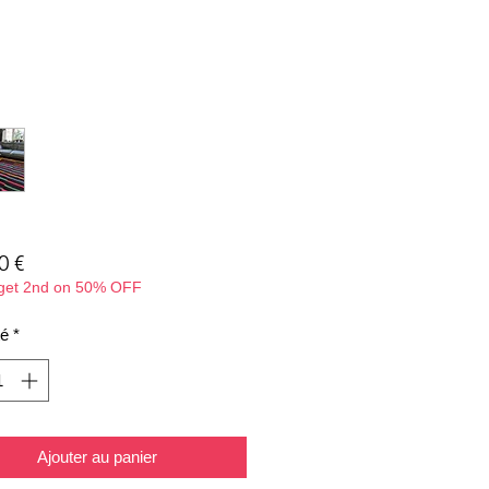
Prix
0 €
 get 2nd on 50% OFF
té
*
Ajouter au panier