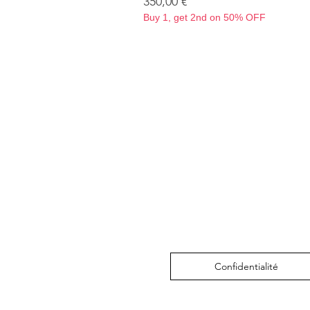
Prix
350,00 €
Buy 1, get 2nd on 50% OFF
Confidentialité