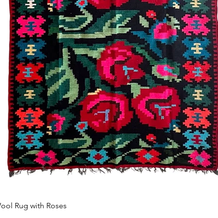
Aperçu rapide
ool Rug with Roses